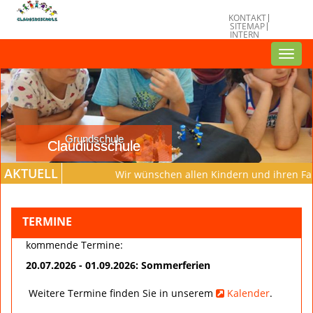
KONTAKT
SITEMAP
INTERN
Toggl
navig
Grundschule
Claudiusschule
AKTUELL
Wir wünschen allen Kindern und ihren Fami
TERMINE
kommende Termine:
20.07.2026 - 01.09.2026: Sommerferien
Weitere Termine finden Sie in unserem
Kalender
.