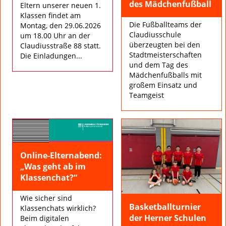
des Mädchenfußball
Eltern unserer neuen 1.
Klassen findet am
Die Fußballteams der
Montag, den 29.06.2026
Claudiusschule
um 18.00 Uhr an der
überzeugten bei den
Claudiusstraße 88 statt.
Stadtmeisterschaften
Die Einladungen...
und dem Tag des
Mädchenfußballs mit
großem Einsatz und
Teamgeist
Online-Elternabend:
„Was geht ab im
Klassenchat?“
Wie sicher sind
Basketballturnier
Klassenchats wirklich?
der Herner Schulen
Beim digitalen