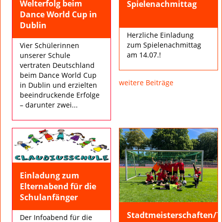
Welterfolg beim
Spielenachmittag
Dance World Cup in
Dublin
Herzliche Einladung
zum Spielenachmittag
Vier Schülerinnen
am 14.07.!
unserer Schule
vertraten Deutschland
beim Dance World Cup
weitere Beiträge
in Dublin und erzielten
beeindruckende Erfolge
– darunter zwei...
Einladung zum
Elternabend für die
Schulanfänger
Stadtmeisterschaften/T
Der Infoabend für die