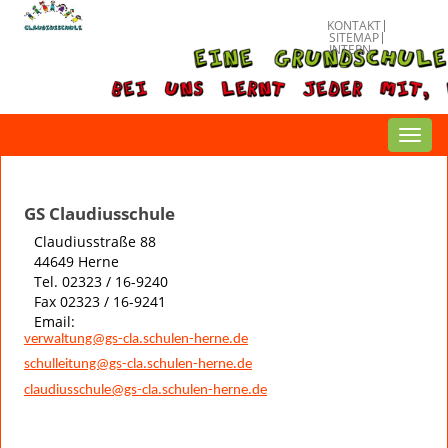
KONTAKT
SITEMAP
INTERN
Toggl
navig
GS Claudiusschule
Claudiusstraße 88
44649 Herne
Tel. 02323 / 16-9240
Fax 02323 / 16-9241
Email:
verwaltung@gs-cla.schulen-herne.de
schulleitung@gs-cla.schulen-herne.de
claudiusschule@gs-cla.schulen-herne.de